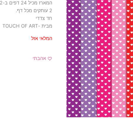
המארז מכיל 24 דפים ב-12 עיצובים שונים
2 עותקים מכל דף.
חד צדדי
מבית -TOUCH OF ART
המלאי אזל
אהבתי