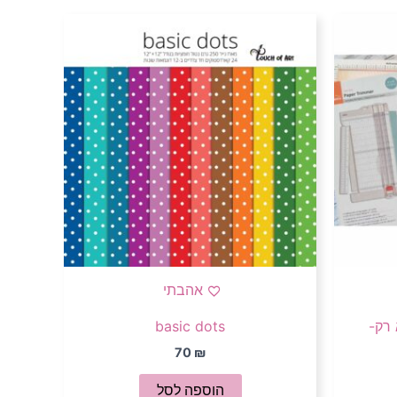
ר
חי
אהבתי
 רק-
basic dots
70
₪
הוספה לסל