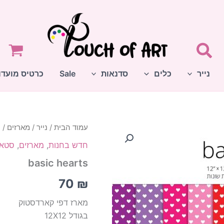
נייר
כלים
סדנאות
Sale
כרטיס מועדו
עמוד הבית
/
נייר
/
מארזים
/
ס
חדש בחנות
,
מארזים
,
סטאק
basic hearts
70
₪
מארז דפי קארדסטוק
בגודל 12X12