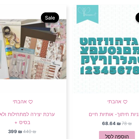
המחיר
המחיר
המחיר
המחי
המקורי
הנוכחי
המקורי
הנוכ
Sale
Sale
היה:
הוא:
היה:
הוא:
399 ₪.
440 ₪.
68.64 ₪.
78 ₪.
אהבתי
אהבתי
יות חיתוך- אותיות חיים
ערכת יצירה למתחילות ולא
בסיס +
68.64
₪
78
₪
399
₪
440
₪
הוספה לסל