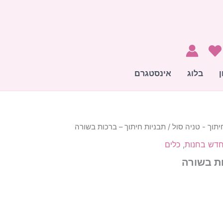
ן
בלוג
אינסטגרם
יתוך - טניה סול
/ תבניות חיתוך – ברכות בשורה
חיר
דש בחנות
,
כלים
וכחי
ות בשורה
א:
42.24