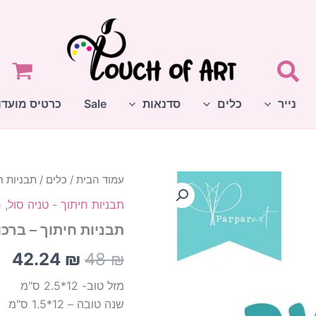
נייר
כלים
סדנאות
Sale
כרטיס מועדו
עמוד הבית
/
כלים
/
תבניות ח
המחיר
המ
תבניות חיתוך - טניה סול
,
ח
המקורי
הנ
תבניות חיתוך – ברכ
היה:
הו
42.24
₪
48
₪
 ₪.
48 ₪.
מזל טוב- 12*2.5 ס"מ
שנה טובה – 12*1.5 ס"מ