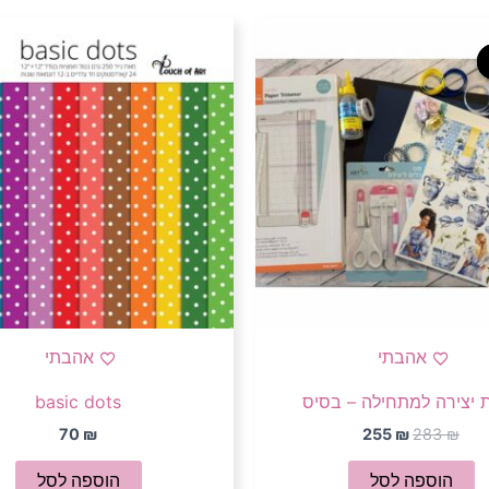
המחיר
המחיר
המקורי
הנוכחי
היה:
הוא:
255 ₪.
283 ₪.
אהבתי
אהבתי
 יצירה למתחילה – בסיס
basic dots
70
₪
255
₪
283
₪
הוספה לסל
הוספה לסל