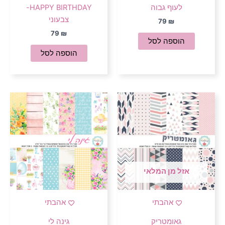
לעוף גבוה
HAPPY BIRTHDAY-
צבעוני
79
₪
79
₪
הוספה לסל
הוספה לסל
אזל מן המלאי
אהבתי
אהבתי
גאומטריק
גינה לי