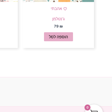
אהבתי
ג'נטלמן
79
₪
הוספה לסל
0