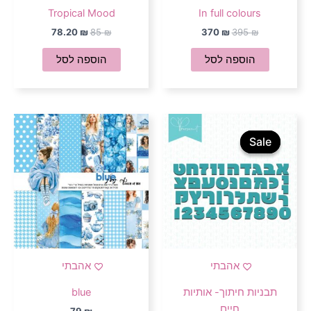
Tropical Mood
In full colours
78.20
₪
85
₪
370
₪
395
₪
הוספה לסל
הוספה לסל
המחיר
המחיר
המקורי
הנוכחי
Sale
Sale
היה:
הוא:
68.64 ₪.
78 ₪.
אהבתי
אהבתי
תבניות חיתוך- אותיות
blue
חיים
79
₪