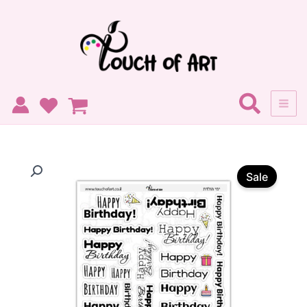
ילוג
תוכן
כמות
המחיר
המחיר
של
Sale
מדבקות-
המקורי
הנוכחי
HAPPY
היה:
הוא:
BIRTHDAY
13 ₪.
15 ₪.