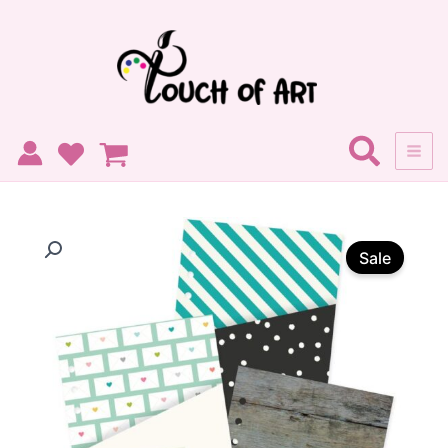
ילוג
תוכן
כמות
המחיר
המחיר
של
Sale
מארז
המקורי
הנוכחי
חוצצים-
היה:
הוא:
Planner
Essentials
19 ₪.
25 ₪.
Double
Pocket
A5
Inserts