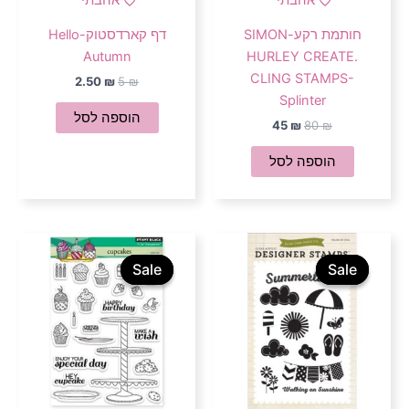
חותמת רקע-SIMON
דף קארדסטוק-Hello
Autumn
HURLEY CREATE.
CLING STAMPS-
2.50
₪
5
₪
Splinter
הוספה לסל
45
₪
80
₪
הוספה לסל
המחיר
המחיר
המחיר
המחיר
המקורי
הנוכחי
המקורי
הנוכחי
Sale
Sale
Sale
Sale
היה:
הוא:
היה:
הוא:
45 ₪.
89 ₪.
35 ₪.
65 ₪.