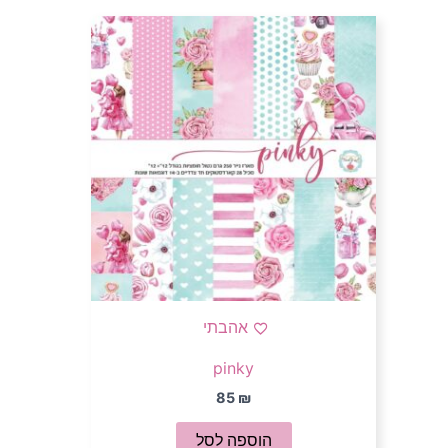
אהבתי
pinky
85
₪
הוספה לסל