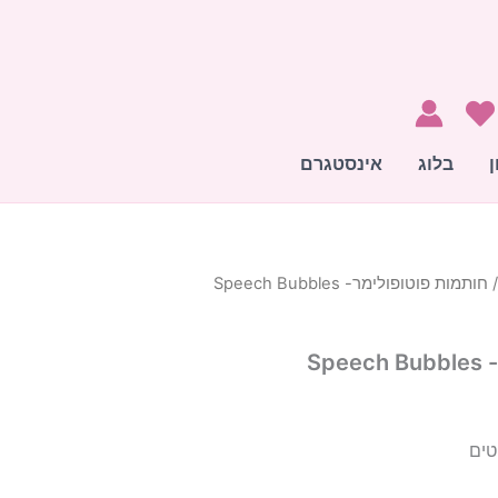
ן
בלוג
אינסטגרם
 חותמות פוטופולימר- Speech Bubbles
ר
י
Sp
טים