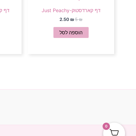
דף קארדסטוק-Just Peachy
דף קארדס
2.50
₪
5
₪
הוספה לסל
0