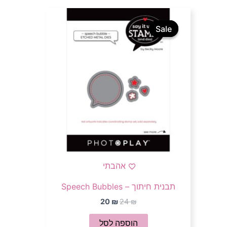
המחיר
המחיר
המקורי
הנוכחי
Sale
Sale
היה:
הוא:
20 ₪.
24 ₪.
אהבתי
תבנית חיתוך – Speech Bubbles
20
₪
24
₪
הוספה לסל