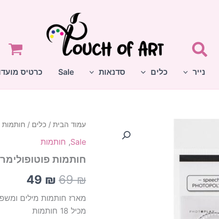
נייר
כלים
סדנאות
Sale
כרטיס מועדו
עמוד הבית
/
כלים
/
חותמות
/
המחיר
המחי
Sale
,
חותמות
המקורי
הנוכח
חותמות פוטופולימר- eech Bubbles
היה:
הוא:
49
₪
69
₪
49 ₪.
69 ₪.
מארז חותמות מילים ומשפ
מכיל 18 חותמות