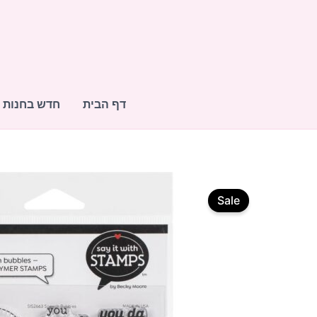
ילוג
תוכן
דף הבית
חדש בחנות
כמות
של
Sale
חותמות
פוטופולימר-
Speech
Bubbles