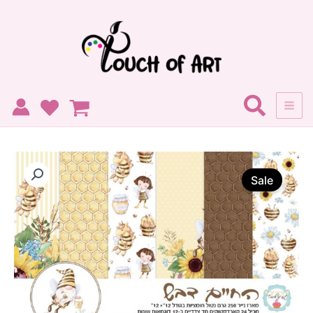
ילוג
תוכן
כמות
המחיר
המחיר
של
Sale
החיים
המקורי
הנוכחי
דבש
היה:
הוא:
72.68 ₪.
79 ₪.