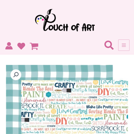
ילוג
תוכן
כמות
של
דף
קארדסטוק-
Crafty
&
Happy