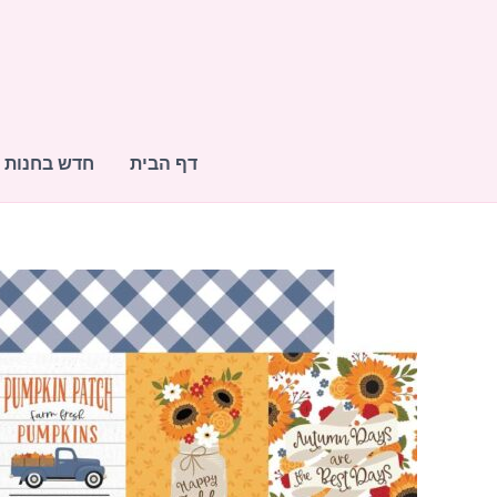
ילוג
תוכן
דף הבית
חדש בחנות
כמות
של
דף
קארדסטוק-
3X4
-
JOURNALING
CARDS