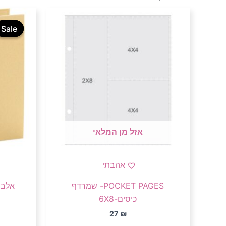
Sale
Sale
אזל מן המלאי
אהבתי
POCKET PAGES- שמרדף
אלבום-DER Pink
כיסים-6X8
27
₪