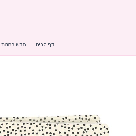
ילוג
תוכן
דף הבית
חדש בחנות
כמות
של
אלבום-
Flipbook
Speckle
Dots