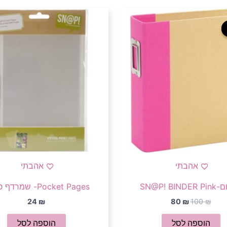
המחיר
המחיר
המקורי
הנוכחי
היה:
הוא:
80 ₪.
100 ₪.
אהבתי
אהבתי
SN@P! BIN
Pocket Pages- שמרדף כיסים
24
₪
80
₪
100
₪
הוספה לסל
הוספה לסל