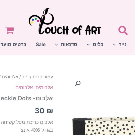
נייר
כלים
סדנאות
Sale
כרטיס מועדו
עמוד הבית
/
נייר
/
אלבומים
/
אלבומים
,
אלבומים
אלבום- Flipbook Speckle Dots
30
₪
אלבום כריכת מפל קשיחה 
בגודל 4X6 אינצ'