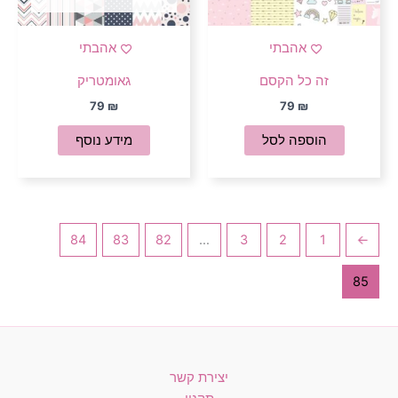
אהבתי
אהבתי
זה כל הקסם
גאומטריק
79
₪
79
₪
הוספה לסל
מידע נוסף
84
83
82
…
3
2
1
→
85
יצירת קשר