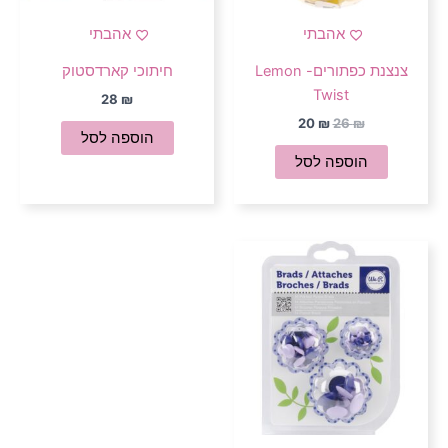
אהבתי
אהבתי
צנצנת כפתורים- Lemon
חיתוכי קארדסטוק
Twist
28
₪
20
₪
26
₪
הוספה לסל
הוספה לסל