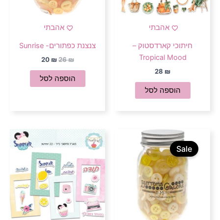
אהבתי
אהבתי
חיתוכי קארדסטוק –
צנצנת כפתורים- Sunrise
Tropical Mood
20
₪
26
₪
28
₪
הוספה לסל
הוספה לסל
המחיר
המחיר
המקורי
הנוכחי
Sale
היה:
הוא:
20 ₪.
26 ₪.