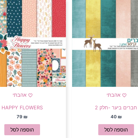
אהבתי
אהבתי
חברים ביער -חלק 2
HAPPY FLOWERS
79
₪
40
₪
הוספה לסל
הוספה לסל