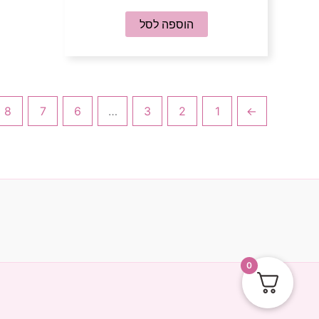
הוספה לסל
8
7
6
…
3
2
1
→
0