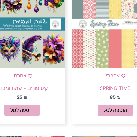
אהבתי
אהבתי
SPRING TIME
קיט פורים – שמח ומבד
25
₪
85
₪
הוספה לסל
הוספה לסל